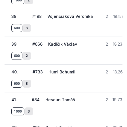
1000
2
38
.
#
198
Vojenčiaková Veronika
2
18.158
600
3
39
.
#
666
Kadlčík Václav
2
18.236
600
2
40
.
#
733
Huml Bohumil
2
18.261
600
3
41
.
#
84
Hesoun Tomáš
2
19.737
1000
3