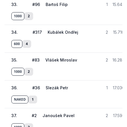
33
.
#
96
Bartoš Filip
1
15.648
1000
2
34
.
#
317
Kubálek Ondřej
2
15.710
600
4
35
.
#
83
Vlášek Miroslav
2
16.280
1000
2
36
.
#
36
Slezák Petr
1
17.030
NAKED
1
37
.
#
2
Janoušek Pavel
2
17.595