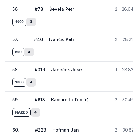
56
.
#
73
Ševela Petr
2
26.644
1000
3
57
.
#
46
Ivančic Petr
2
28.215
600
4
58
.
#
316
Janeček Josef
1
28.826
1000
4
59
.
#
613
Kamareith Tomáš
2
30.461
NAKED
4
60
.
#
223
Hofman Jan
2
30.821