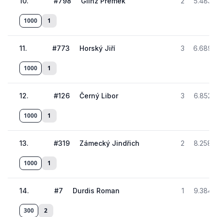
10
.
#
798
Glinz Přemek
2
5.483
1000
1
11
.
#
773
Horský Jiří
3
6.689
1000
1
12
.
#
126
Černý Libor
3
6.852
1000
1
13
.
#
319
Zámecký Jindřich
2
8.258
1000
1
14
.
#
7
Durdis Roman
1
9.384
300
2