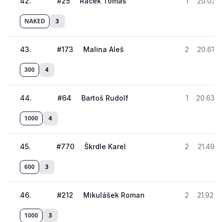
42
.
#
25
Racek Tomáš
1
20.031
NAKED
3
43
.
#
173
Malina Aleš
2
20.615
300
4
44
.
#
64
Bartoš Rudolf
1
20.639
1000
4
45
.
#
770
Škrdle Karel
2
21.491
600
3
46
.
#
212
Mikulášek Roman
2
21.926
1000
3