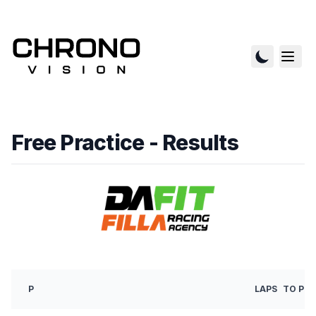
Free Practice
- Results
P
LAPS
TO P1