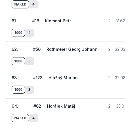
NAKED
4
61
.
#
16
Klement Petr
2
31.626
1000
4
62
.
#
50
Rothmeier Georg Johann
2
32.038
1000
3
63
.
#
123
Hložný Marián
2
32.087
1000
3
64
.
#
62
Horálek Matěj
2
35.011
NAKED
4