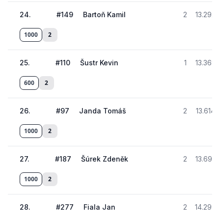
24
.
#
149
Bartoň Kamil
2
13.292
1000
2
25
.
#
110
Šustr Kevin
1
13.369
600
2
26
.
#
97
Janda Tomáš
2
13.614
1000
2
27
.
#
187
Šúrek Zdeněk
2
13.695
1000
2
28
.
#
277
Fiala Jan
2
14.299