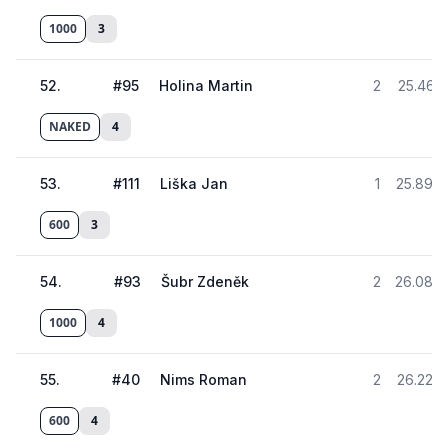
1000
3
52
.
#
95
Holina Martin
2
25.461
NAKED
4
53
.
#
111
Liška Jan
1
25.898
600
3
54
.
#
93
Šubr Zdeněk
2
26.080
1000
4
55
.
#
40
Nims Roman
2
26.222
600
4