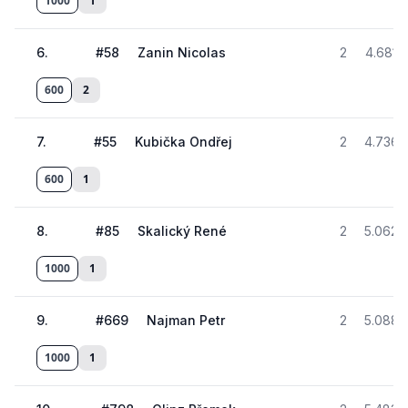
1000
1
6
.
#
58
Zanin Nicolas
2
4.681
600
2
7
.
#
55
Kubička Ondřej
2
4.736
600
1
8
.
#
85
Skalický René
2
5.062
1000
1
9
.
#
669
Najman Petr
2
5.088
1000
1