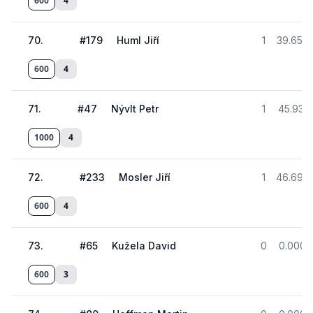
600
4
70
.
#
179
Huml Jiří
1
39.652
600
4
71
.
#
47
Nývlt Petr
1
45.931
1000
4
72
.
#
233
Mosler Jiří
1
46.693
600
4
73
.
#
65
Kužela David
0
0.000
600
3