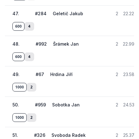
47
.
#
284
Geletič Jakub
2
22.223
600
4
48
.
#
992
Šrámek Jan
2
22.990
600
4
49
.
#
67
Hrdina Jiří
2
23.582
1000
2
50
.
#
959
Sobotka Jan
2
24.535
1000
2
51
.
#
326
Svoboda Radek
2
25.372