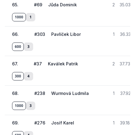
65
.
#
69
Jůda Dominik
2
35.035
1000
1
66
.
#
303
Pavlíček Libor
1
36.331
600
3
67
.
#
37
Kaválek Patrik
2
37.732
300
4
68
.
#
238
Wurmová Ludmila
1
37.921
1000
3
69
.
#
276
Josíf Karel
1
39.184