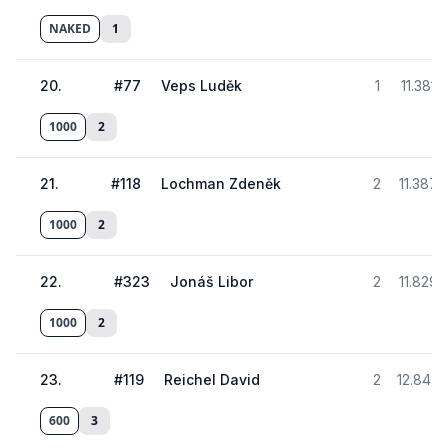
NAKED
1
20
.
#
77
Veps Luděk
1
11.381
1000
2
21
.
#
118
Lochman Zdeněk
2
11.387
1000
2
22
.
#
323
Jonáš Libor
2
11.829
1000
2
23
.
#
119
Reichel David
2
12.847
600
3