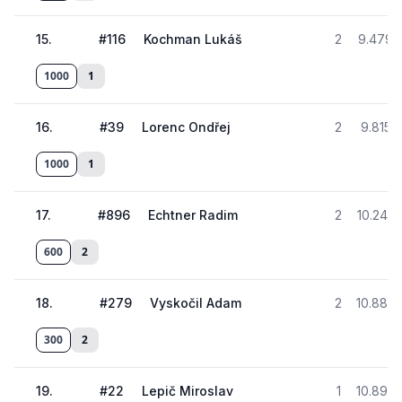
15
.
#
116
Kochman Lukáš
2
9.479
1000
1
16
.
#
39
Lorenc Ondřej
2
9.815
1000
1
17
.
#
896
Echtner Radim
2
10.245
600
2
18
.
#
279
Vyskočil Adam
2
10.889
300
2
19
.
#
22
Lepič Miroslav
1
10.899