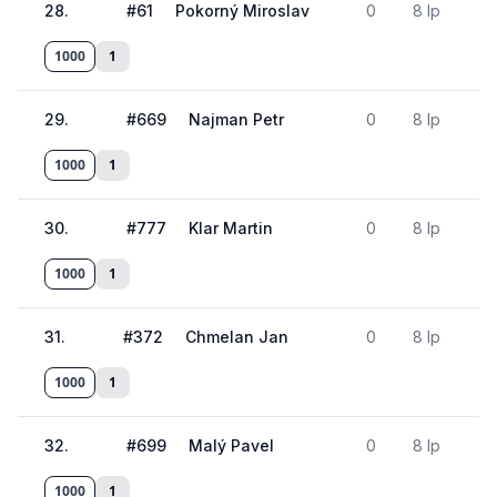
28
.
#
61
Pokorný Miroslav
0
8 lp
1000
1
29
.
#
669
Najman Petr
0
8 lp
1000
1
30
.
#
777
Klar Martin
0
8 lp
1000
1
31
.
#
372
Chmelan Jan
0
8 lp
1000
1
32
.
#
699
Malý Pavel
0
8 lp
1000
1