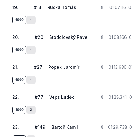
19
.
#
13
Ručka Tomáš
8
01:07.116
01:4
1000
1
20
.
#
20
Stodolovský Pavel
8
01:08.166
01:
1000
1
21
.
#
27
Popek Jaromír
8
01:12.636
01:4
1000
1
22
.
#
77
Veps Luděk
8
01:28.341
01:
1000
2
23
.
#
149
Bartoň Kamil
8
01:29.738
01: