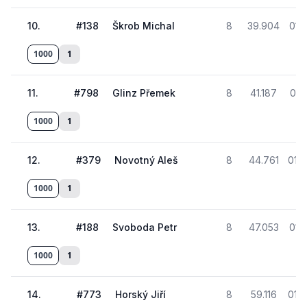
10
.
#
138
Škrob Michal
8
39.904
01:
1000
1
11
.
#
798
Glinz Přemek
8
41.187
01:
1000
1
12
.
#
379
Novotný Aleš
8
44.761
01:4
1000
1
13
.
#
188
Svoboda Petr
8
47.053
01:
1000
1
14
.
#
773
Horský Jiří
8
59.116
01:4