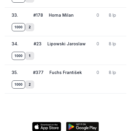
33
.
#
178
Horna Milan
0
8 lp
1000
2
34
.
#
23
Lipowski Jaroslaw
0
8 lp
1000
1
35
.
#
377
Fuchs František
0
8 lp
1000
2