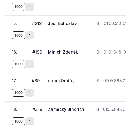
1000
1
15
.
#
212
Jošt Bohuslav
8
01:00.513
01:4
1000
1
16
.
#
199
Minich Zdeněk
8
01:01.048
01:
1000
1
17
.
#
39
Lorenc Ondřej
8
01:05.868
01:4
1000
1
18
.
#
319
Zámecký Jindřich
8
01:06.848
01:4
1000
1