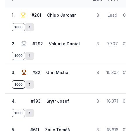
T
1
.
#
261
Chlup Jaromír
8
Lead
01:
1000
1
2
.
#
292
Vokurka Daniel
8
7.707
01:3
1000
1
3
.
#
82
Grin Michal
8
10.302
01:3
1000
1
4
.
#
193
Šrytr Josef
8
18.371
01:3
1000
1
5
.
#
611
Zajíc Tomáš
8
18.616
01:3