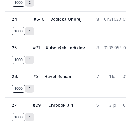
1000
2
24
.
#
640
Vodička Ondřej
8
01:31.023
01:4
1000
1
25
.
#
71
Kuboušek Ladislav
8
01:36.953
01:
1000
1
26
.
#
8
Havel Roman
7
1 lp
01:4
1000
1
27
.
#
291
Chrobok Jiří
5
3 lp
01:
1000
1