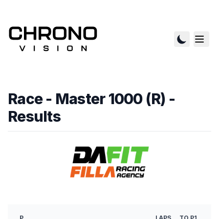
Race - Master 1000 (R)
-
Results
B
P
LAPS
TO P1