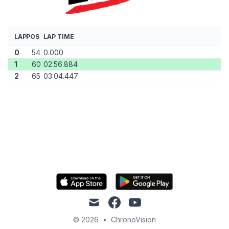
LAP
POS
LAP TIME
0
54
0.000
1
60
02:56.884
2
65
03:04.447
mail
facebook
youtube
© 2026
•
ChronoVision