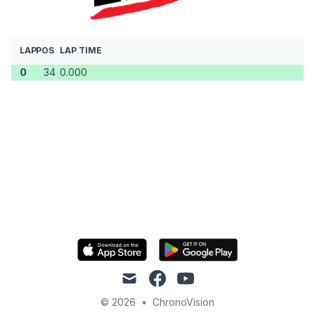
LAP
POS
LAP TIME
0
34
0.000
mail
facebook
youtube
© 2026
•
ChronoVision