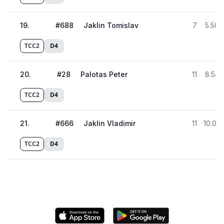
19
.
#
688
Jaklin Tomislav
7
5.504
TCC2
D4
20
.
#
28
Palotas Peter
11
8.542
TCC2
D4
21
.
#
666
Jaklin Vladimir
11
10.05
TCC2
D4