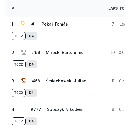
P
LAPS
TO P1
1
.
#
1
Pekař Tomáš
7
Lead
TCC2
D4
2
.
#
96
Mirecki Bartolomiej
10
0.009
TCC2
D4
3
.
#
68
Śmiechowski Julian
11
0.430
TCC2
D4
4
.
#
777
Sobczyk Nikodem
9
0.547
TCC2
D4