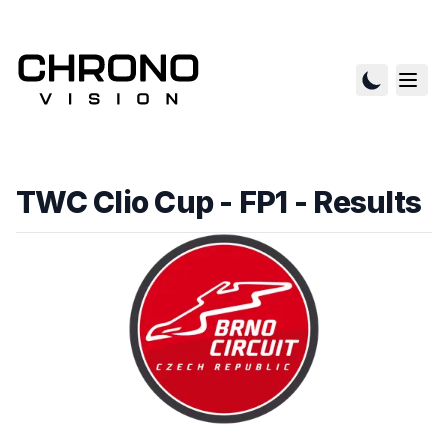
TWC Clio Cup - FP1
- Results