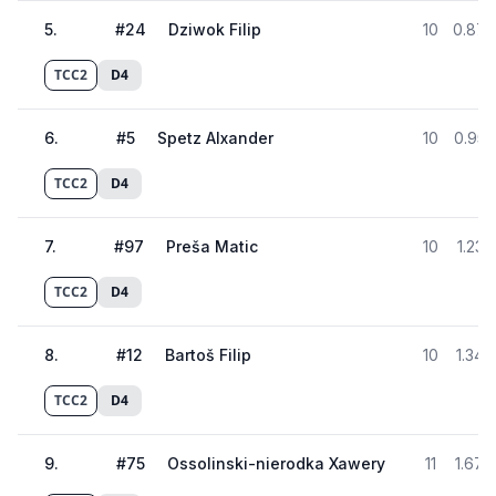
5
.
#
24
Dziwok Filip
10
0.879
TCC2
D4
6
.
#
5
Spetz Alxander
10
0.959
TCC2
D4
7
.
#
97
Preša Matic
10
1.233
TCC2
D4
8
.
#
12
Bartoš Filip
10
1.347
TCC2
D4
9
.
#
75
Ossolinski-nierodka Xawery
11
1.676