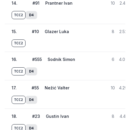
14
.
#
91
Prantner Ivan
10
2.421
TCC2
D4
15
.
#
10
Glazer Luka
8
2.527
TCC2
16
.
#
555
Sodnik Simon
6
4.073
TCC2
D4
17
.
#
55
Nežić Valter
10
4.295
TCC2
D4
18
.
#
23
Gustin Ivan
8
4.415
TCC2
D4