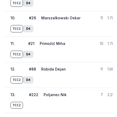
TCC2
D4
10
.
#
26
Marszalkowski Oskar
11
1.704
TCC2
D4
11
.
#
21
Primožič Miha
10
1.762
TCC2
D4
12
.
#
88
Robida Dejan
11
1.986
TCC2
D4
13
.
#
222
Poljanec Nik
7
2.293
TCC2