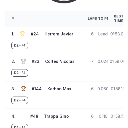
BEST
P
LAPS
TO P1
TIME
1
.
#
24
Herrera Javier
6
Lead
01:58.041
D2 - F4
2
.
#
23
Cortes Nicolas
7
0.024
01:58.065
D2 - F4
3
.
#
144
Karhan Max
6
0.060
01:58.101
D2 - F4
4
.
#
48
Trappa Gino
6
0.116
01:58.157
D2 - F4