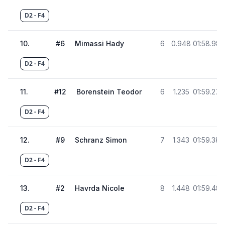
D2 - F4
10
.
#
6
Mimassi Hady
6
0.948
01:58.989
D2 - F4
11
.
#
12
Borenstein Teodor
6
1.235
01:59.276
D2 - F4
12
.
#
9
Schranz Simon
7
1.343
01:59.384
D2 - F4
13
.
#
2
Havrda Nicole
8
1.448
01:59.489
D2 - F4