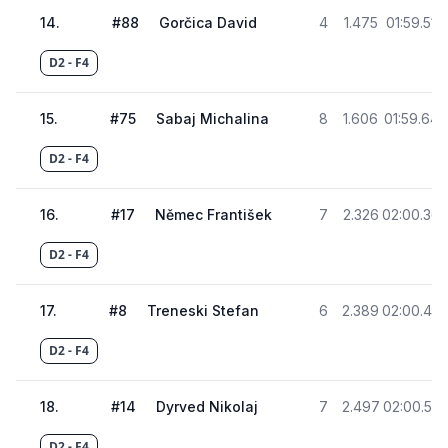
14
.
#
88
Gorčica David
4
1.475
01:59.516
D2 - F4
15
.
#
75
Sabaj Michalina
8
1.606
01:59.647
D2 - F4
16
.
#
17
Němec František
7
2.326
02:00.36
D2 - F4
17
.
#
8
Treneski Stefan
6
2.389
02:00.43
D2 - F4
18
.
#
14
Dyrved Nikolaj
7
2.497
02:00.53
D2 - F4