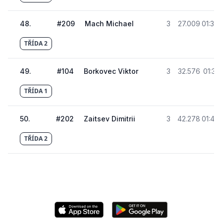
48
.
#
209
Mach Michael
3
27.009
01:30
TŘÍDA 2
49
.
#
104
Borkovec Viktor
3
32.576
01:36
TŘÍDA 1
50
.
#
202
Zaitsev Dimitrii
3
42.278
01:46
TŘÍDA 2