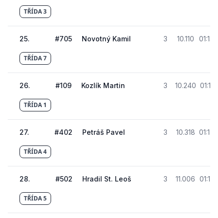
TŘÍDA 3
25
.
#
705
Novotný Kamil
3
10.110
01:13
TŘÍDA 7
26
.
#
109
Kozlík Martin
3
10.240
01:14.
TŘÍDA 1
27
.
#
402
Petráš Pavel
3
10.318
01:14
TŘÍDA 4
28
.
#
502
Hradil St. Leoš
3
11.006
01:14.
TŘÍDA 5