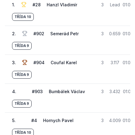
1
.
#
28
Hanzl Vladimír
3
Lead
01:03
TŘÍDA 10
2
.
#
902
Semerád Petr
3
0.659
01:04
TŘÍDA 9
3
.
#
904
Coufal Karel
3
3.117
01:06
TŘÍDA 9
4
.
#
903
Bumbálek Václav
3
3.432
01:07
TŘÍDA 9
5
.
#
4
Hornych Pavel
3
4.009
01:07
TŘÍDA 10