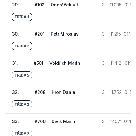
29
.
#
102
Ondráček Vít
3
11.035
01:14.
TŘÍDA 1
30
.
#
201
Petr Miroslav
3
11.215
01:14
TŘÍDA 2
31
.
#
501
Voldřich Marin
3
11.412
01:15.
TŘÍDA 5
32
.
#
208
Hron Daniel
3
11.752
01:15
TŘÍDA 2
33
.
#
706
Diviš Marin
3
12.071
01:15
TŘÍDA 7