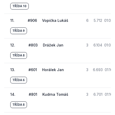
TŘÍDA 10
11
.
#
906
Vopička Lukáš
6
5.712
01:09
TŘÍDA 9
12
.
#
803
Drážek Jan
3
6.104
01:09
TŘÍDA 8
13
.
#
601
Horálek Jan
3
6.693
01:10
TŘÍDA 6
14
.
#
801
Kudrna Tomáš
3
6.701
01:10
TŘÍDA 8