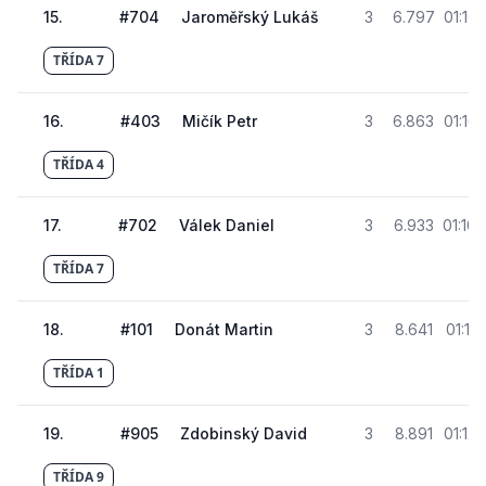
15
.
#
704
Jaroměřský Lukáš
3
6.797
01:10
TŘÍDA 7
16
.
#
403
Mičík Petr
3
6.863
01:10
TŘÍDA 4
17
.
#
702
Válek Daniel
3
6.933
01:10
TŘÍDA 7
18
.
#
101
Donát Martin
3
8.641
01:12.
TŘÍDA 1
19
.
#
905
Zdobinský David
3
8.891
01:12
TŘÍDA 9