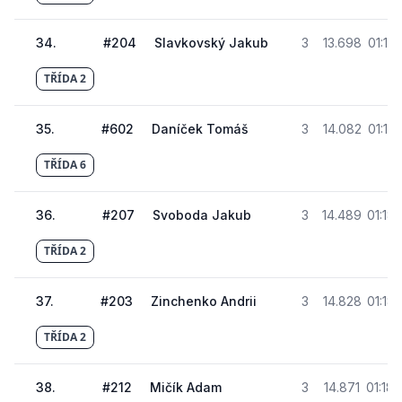
34
.
#
204
Slavkovský Jakub
3
13.698
01:17
TŘÍDA 2
35
.
#
602
Daníček Tomáš
3
14.082
01:17
TŘÍDA 6
36
.
#
207
Svoboda Jakub
3
14.489
01:18
TŘÍDA 2
37
.
#
203
Zinchenko Andrii
3
14.828
01:18
TŘÍDA 2
38
.
#
212
Mičík Adam
3
14.871
01:18