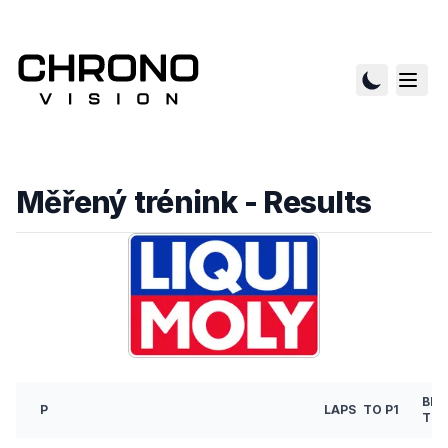
Měřený trénink
- Results
BES
P
LAPS
TO P1
TIM