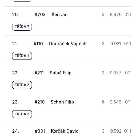
20
.
#
703
Šén Jiří
3
8.970
01:12
TŘÍDA 7
21
.
#
110
Ondráček Vojtěch
3
9.021
01:12
TŘÍDA 1
22
.
#
211
Salač Filip
3
9.377
01:13.
TŘÍDA 2
23
.
#
210
Schon Filip
6
9.546
01:13.
TŘÍDA 2
24
.
#
301
Korčák David
3
9.592
01:13