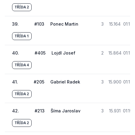
TŘÍDA 2
39
.
#
103
Ponec Martin
3
15.164
01:18
TŘÍDA 1
40
.
#
405
Lojdl Josef
2
15.864
01:19
TŘÍDA 4
41
.
#
205
Gabriel Radek
3
15.900
01:19
TŘÍDA 2
42
.
#
213
Šíma Jaroslav
3
15.931
01:19
TŘÍDA 2