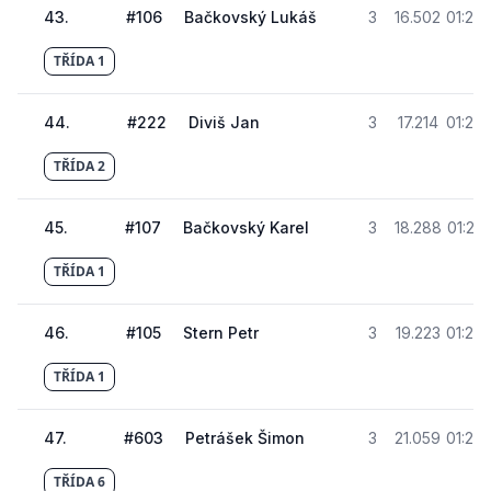
43
.
#
106
Bačkovský Lukáš
3
16.502
01:20
TŘÍDA 1
44
.
#
222
Diviš Jan
3
17.214
01:20
TŘÍDA 2
45
.
#
107
Bačkovský Karel
3
18.288
01:22
TŘÍDA 1
46
.
#
105
Stern Petr
3
19.223
01:22
TŘÍDA 1
47
.
#
603
Petrášek Šimon
3
21.059
01:24
TŘÍDA 6