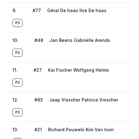
9
.
#
77
Géral De haas Ilse De haas
P3
10
.
#
48
Jan Beens Gabriëlle Arends
P2
11
.
#
27
Kai Fischer Wolfgang Helms
P2
12
.
#
93
Jaap Visscher Patricia Visscher
P3
13
.
#
21
Richard Pouwels Kim Van loon