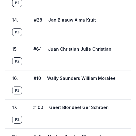
P2
14
.
#
28
Jan Blaauw Alma Kruit
P3
15
.
#
64
Juan Christian Julie Christian
P2
16
.
#
10
Wally Saunders William Moralee
P3
17
.
#
100
Geert Blondeel Ger Schroen
P2