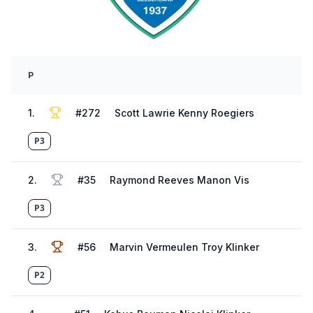
P
1
.
#
272
Scott Lawrie Kenny Roegiers
P3
2
.
#
35
Raymond Reeves Manon Vis
P3
3
.
#
56
Marvin Vermeulen Troy Klinker
P2