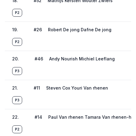
18
.
#
52
Mathijs Kersten Wouter Zwiers
P2
19
.
#
26
Robert De jong Dafne De jong
P2
20
.
#
46
Andy Nourish Michiel Leeflang
P3
21
.
#
11
Steven Cox Youri Van rhenen
P3
22
.
#
14
Paul Van rhenen Tamara Van rhenen-ha
P2