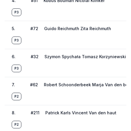
4
.
#
51
Kobus Bouman Nicolai Klinker
P3
5
.
#
72
Guido Reichmuth Zita Reichmuth
P3
6
.
#
32
Szymon Spychała Tomasz Korzyniewski
P3
7
.
#
62
Robert Schoonderbeek Marja Van den bor
P2
8
.
#
211
Patrick Karls Vincent Van den haut
P2