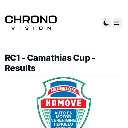
RC1 - Camathias Cup
-
Results