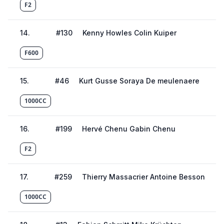
F2
14
.
#
130
Kenny Howles Colin Kuiper
F600
15
.
#
46
Kurt Gusse Soraya De meulenaere
1000CC
16
.
#
199
Hervé Chenu Gabin Chenu
F2
17
.
#
259
Thierry Massacrier Antoine Besson
1000CC