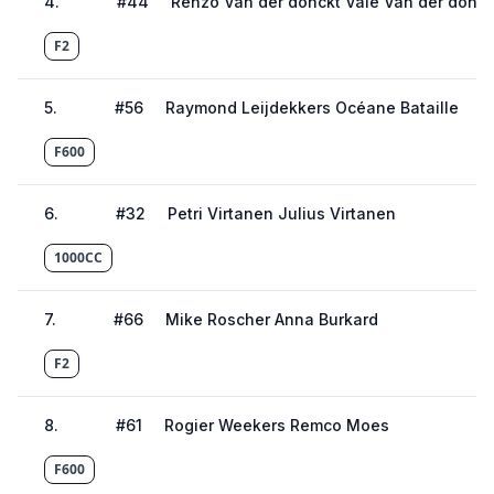
4
.
#
44
Renzo Van der donckt Valé Van der donck
F2
5
.
#
56
Raymond Leijdekkers Océane Bataille
F600
6
.
#
32
Petri Virtanen Julius Virtanen
1000CC
7
.
#
66
Mike Roscher Anna Burkard
F2
8
.
#
61
Rogier Weekers Remco Moes
F600