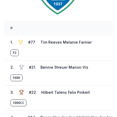
P
1
.
#
77
Tim Reeves Melanie Farnier
F2
2
.
#
21
Bennie Streuer Manon Vis
F600
3
.
#
22
Hilbert Talens Felix Pinkert
1000CC