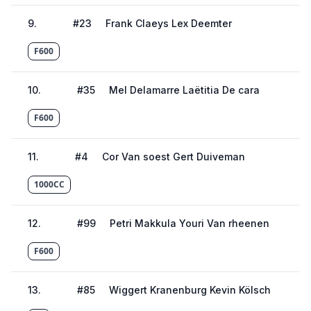
9
.
#
23
Frank Claeys Lex Deemter
F600
10
.
#
35
Mel Delamarre Laëtitia De cara
F600
11
.
#
4
Cor Van soest Gert Duiveman
1000CC
12
.
#
99
Petri Makkula Youri Van rheenen
F600
13
.
#
85
Wiggert Kranenburg Kevin Kölsch