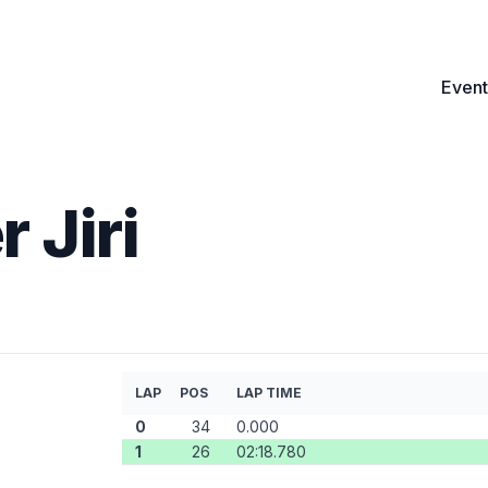
Event
 Jiri
LAP
POS
LAP TIME
0
34
0.000
1
26
02:18.780