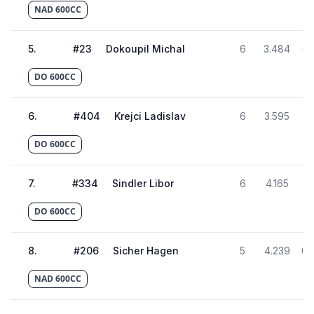
NAD 600CC
5
.
#
23
Dokoupil Michal
6
3.484
01
DO 600CC
6
.
#
404
Krejci Ladislav
6
3.595
01
DO 600CC
7
.
#
334
Sindler Libor
6
4.165
01
DO 600CC
8
.
#
206
Sicher Hagen
5
4.239
01
NAD 600CC