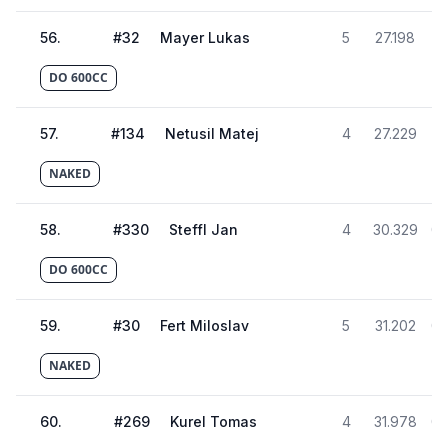
56
.
#
32
Mayer Lukas
5
27.198
02
DO 600CC
57
.
#
134
Netusil Matej
4
27.229
02
NAKED
58
.
#
330
Steffl Jan
4
30.329
02
DO 600CC
59
.
#
30
Fert Miloslav
5
31.202
02
NAKED
60
.
#
269
Kurel Tomas
4
31.978
02