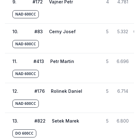
9
.
#
172
Vajner Petr
4
4.781
01
NAD 600CC
10
.
#
83
Cerny Josef
5
5.332
01
NAD 600CC
11
.
#
413
Petr Martin
5
6.696
01
NAD 600CC
12
.
#
176
Rolinek Daniel
5
6.714
01
NAD 600CC
13
.
#
822
Setek Marek
5
6.800
01
DO 600CC