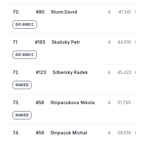
70
.
#
80
Sturm David
4
41.341
02
DO 600CC
71
.
#
163
Skalicky Petr
4
44.610
02
DO 600CC
72
.
#
123
Silbersky Radek
4
45.422
02
NAKED
73
.
#
58
Stripacukova Nikola
4
51.795
02
NAKED
74
.
#
59
Stripacuk Michal
4
56.519
02