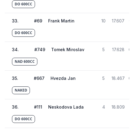
DO 600CC
33
.
#
69
Frank Martin
10
17.607
02
DO 600CC
34
.
#
749
Tomek Miroslav
5
17.628
02
NAD 600CC
35
.
#
667
Hvezda Jan
5
18.467
02
NAKED
36
.
#
111
Neskodova Lada
4
18.809
02
DO 600CC