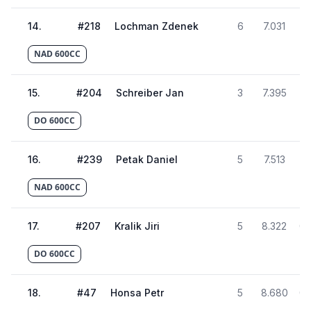
14
.
#
218
Lochman Zdenek
6
7.031
01
NAD 600CC
15
.
#
204
Schreiber Jan
3
7.395
01
DO 600CC
16
.
#
239
Petak Daniel
5
7.513
01
NAD 600CC
17
.
#
207
Kralik Jiri
5
8.322
01
DO 600CC
18
.
#
47
Honsa Petr
5
8.680
01