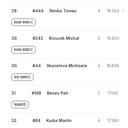
28
.
#
444
Renka Tomas
4
16.554
02
NAD 600CC
29
.
#
242
Kloucek Michal
5
16.823
02
NAD 600CC
30
.
#
44
Skacelova Michaela
4
16.846
02
DO 600CC
31
.
#
168
Benes Petr
5
17.145
02
NAKED
32
.
#
84
Kurka Martin
4
17.393
02