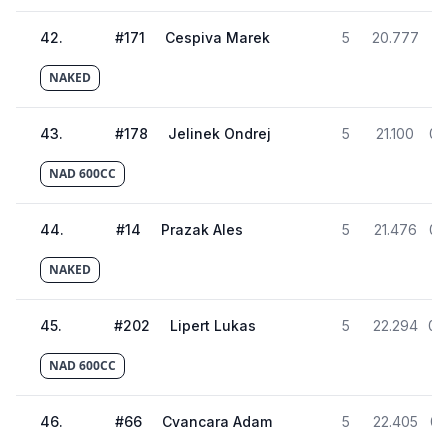
42
.
#
171
Cespiva Marek
5
20.777
02
NAKED
43
.
#
178
Jelinek Ondrej
5
21.100
02
NAD 600CC
44
.
#
14
Prazak Ales
5
21.476
02
NAKED
45
.
#
202
Lipert Lukas
5
22.294
02
NAD 600CC
46
.
#
66
Cvancara Adam
5
22.405
02