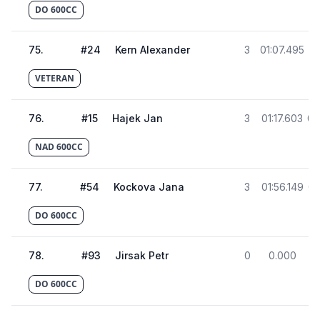
DO 600CC
75
.
#
24
Kern Alexander
3
01:07.495
02
VETERAN
76
.
#
15
Hajek Jan
3
01:17.603
03
NAD 600CC
77
.
#
54
Kockova Jana
3
01:56.149
03
DO 600CC
78
.
#
93
Jirsak Petr
0
0.000
DO 600CC