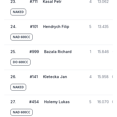
23
.
#
711
Kasal Petr
4
13.062
01
NAKED
24
.
#
101
Hendrych Filip
5
13.435
01
NAD 600CC
25
.
#
999
Bazala Richard
1
15.846
02
DO 600CC
26
.
#
141
Kletecka Jan
4
15.958
02
NAKED
27
.
#
454
Holemy Lukas
5
16.070
02
NAD 600CC