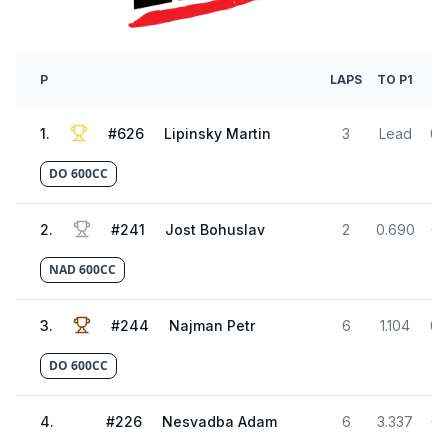
P
LAPS
TO P1
1
.
#
626
Lipinsky Martin
3
Lead
01
DO 600CC
2
.
#
241
Jost Bohuslav
2
0.690
01
NAD 600CC
3
.
#
244
Najman Petr
6
1.104
01
DO 600CC
4
.
#
226
Nesvadba Adam
6
3.337
01