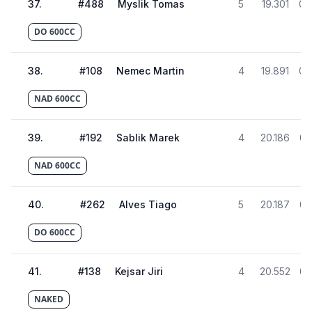
37
.
#
488
Myslik Tomas
5
19.301
02
DO 600CC
38
.
#
108
Nemec Martin
4
19.891
02
NAD 600CC
39
.
#
192
Sablik Marek
4
20.186
02
NAD 600CC
40
.
#
262
Alves Tiago
5
20.187
02
DO 600CC
41
.
#
138
Kejsar Jiri
4
20.552
02
NAKED