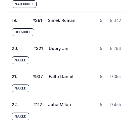
NAD 600CC
19
.
#
391
Simek Roman
5
9.042
01
DO 600CC
20
.
#
321
Dobry Jiri
5
9.264
01
NAKED
21
.
#
937
Falta Daniel
5
9.355
01
NAKED
22
.
#
112
Juha Milan
5
9.455
01
NAKED