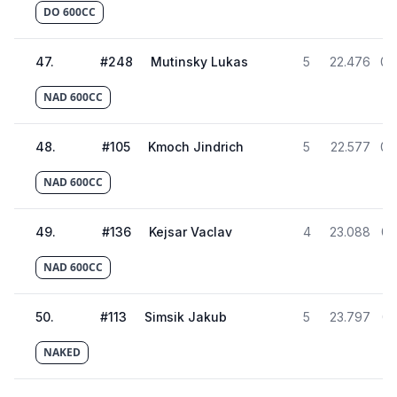
DO 600CC
47
.
#
248
Mutinsky Lukas
5
22.476
02
NAD 600CC
48
.
#
105
Kmoch Jindrich
5
22.577
02
NAD 600CC
49
.
#
136
Kejsar Vaclav
4
23.088
02
NAD 600CC
50
.
#
113
Simsik Jakub
5
23.797
02
NAKED