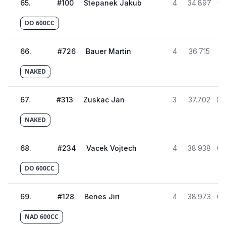
65
.
#
100
Stepanek Jakub
4
34.897
02
DO 600CC
66
.
#
726
Bauer Martin
4
36.715
02
NAKED
67
.
#
313
Zuskac Jan
3
37.702
02
NAKED
68
.
#
234
Vacek Vojtech
4
38.938
02
DO 600CC
69
.
#
128
Benes Jiri
4
38.973
02
NAD 600CC