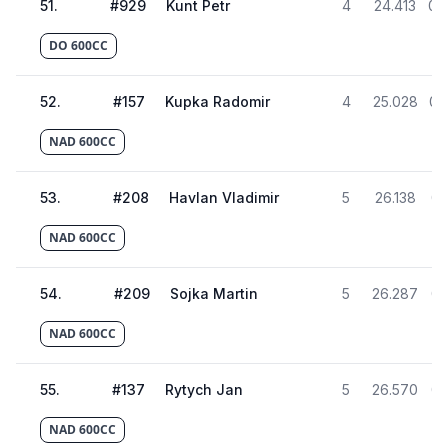
51
.
#
929
Kunt Petr
4
24.413
02
DO 600CC
52
.
#
157
Kupka Radomir
4
25.028
02
NAD 600CC
53
.
#
208
Havlan Vladimir
5
26.138
02
NAD 600CC
54
.
#
209
Sojka Martin
5
26.287
02
NAD 600CC
55
.
#
137
Rytych Jan
5
26.570
02
NAD 600CC