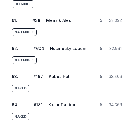
DO 600CC
61
.
#
38
Mensik Ales
5
32.392
02
NAD 600CC
62
.
#
604
Husinecky Lubomir
5
32.961
02
NAD 600CC
63
.
#
167
Kubes Petr
5
33.409
02
NAKED
64
.
#
181
Kosar Dalibor
5
34.369
02
NAKED