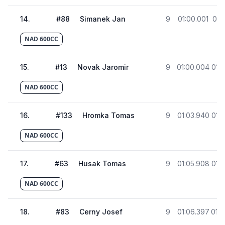
14
.
#
88
Simanek Jan
9
01:00.001
01:
NAD 600CC
15
.
#
13
Novak Jaromir
9
01:00.004
01:
NAD 600CC
16
.
#
133
Hromka Tomas
9
01:03.940
01:
NAD 600CC
17
.
#
63
Husak Tomas
9
01:05.908
01:
NAD 600CC
18
.
#
83
Cerny Josef
9
01:06.397
01:4