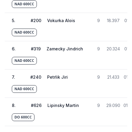
NAD 600CC
5
.
#
200
Vokurka Alois
9
18.397
01:
NAD 600CC
6
.
#
319
Zamecky Jindrich
9
20.324
01:
NAD 600CC
7
.
#
240
Petrlik Jiri
9
21.433
01:4
NAD 600CC
8
.
#
626
Lipinsky Martin
9
29.090
01:4
DO 600CC