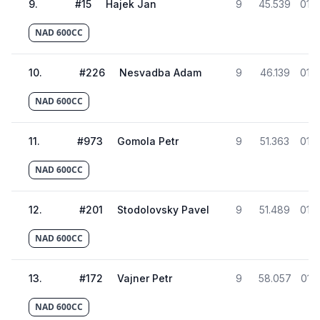
9
.
#
15
Hajek Jan
9
45.539
01:4
NAD 600CC
10
.
#
226
Nesvadba Adam
9
46.139
01:4
NAD 600CC
11
.
#
973
Gomola Petr
9
51.363
01:4
NAD 600CC
12
.
#
201
Stodolovsky Pavel
9
51.489
01:4
NAD 600CC
13
.
#
172
Vajner Petr
9
58.057
01:
NAD 600CC