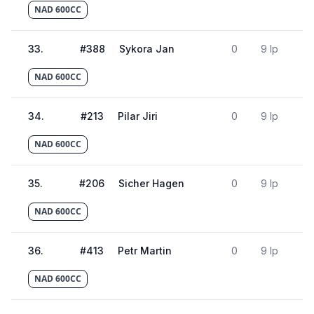
NAD 600CC
33
.
#
388
Sykora Jan
0
9 lp
NAD 600CC
34
.
#
213
Pilar Jiri
0
9 lp
NAD 600CC
35
.
#
206
Sicher Hagen
0
9 lp
NAD 600CC
36
.
#
413
Petr Martin
0
9 lp
NAD 600CC