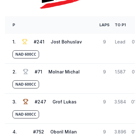
B
P
LAPS
TO P1
T
1
.
#
241
Jost Bohuslav
9
Lead
01:
NAD 600CC
2
.
#
71
Molnar Michal
9
1.587
01:
NAD 600CC
3
.
#
247
Grof Lukas
9
3.584
01:4
NAD 600CC
4
.
#
752
Oboril Milan
9
3.896
01: