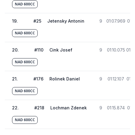
NAD 600CC
19
.
#
25
Jetensky Antonin
9
01:07.969
01:
NAD 600CC
20
.
#
110
Cink Josef
9
01:10.075
01:4
NAD 600CC
21
.
#
176
Rolinek Daniel
9
01:12.107
01:4
NAD 600CC
22
.
#
218
Lochman Zdenek
9
01:15.874
01:
NAD 600CC