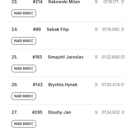
23
.
#
214
Rakowski Milan
9
01:16.171
01:
NAD 600CC
24
.
#
86
Sebak Filip
9
01:19.065
01:
NAD 600CC
25
.
#
183
Simajchl Jaroslav
9
01:22.886
01:4
NAD 600CC
26
.
#
143
Brychta Hynek
9
01:30.474
01:5
NAD 600CC
27
.
#
265
Dlouhy Jan
9
01:34.902
01:
NAD 600CC