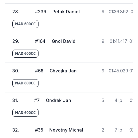
28
.
#
239
Petak Daniel
9
01:36.892
01:
NAD 600CC
29
.
#
164
Gnol David
9
01:41.417
01:5
NAD 600CC
30
.
#
68
Chvojka Jan
9
01:45.029
01:5
NAD 600CC
31
.
#
7
Ondrak Jan
5
4 lp
01:
NAD 600CC
32
.
#
35
Novotny Michal
2
7 lp
02:1