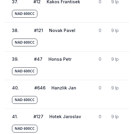
37
.
#
12
Kakos Frantisek
0
9 lp
NAD 600CC
38
.
#
121
Novak Pavel
0
9 lp
NAD 600CC
39
.
#
47
Honsa Petr
0
9 lp
NAD 600CC
40
.
#
646
Hanzlik Jan
0
9 lp
NAD 600CC
41
.
#
127
Hotek Jaroslav
0
9 lp
NAD 600CC