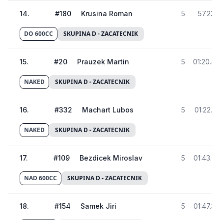
14
.
#
180
Krusina Roman
5
57.239
DO 600CC
SKUPINA D - ZACATECNIK
15
.
#
20
Prauzek Martin
5
01:20.4
NAKED
SKUPINA D - ZACATECNIK
16
.
#
332
Machart Lubos
5
01:22.74
NAKED
SKUPINA D - ZACATECNIK
17
.
#
109
Bezdicek Miroslav
5
01:43.0
NAD 600CC
SKUPINA D - ZACATECNIK
18
.
#
154
Samek Jiri
5
01:47.3