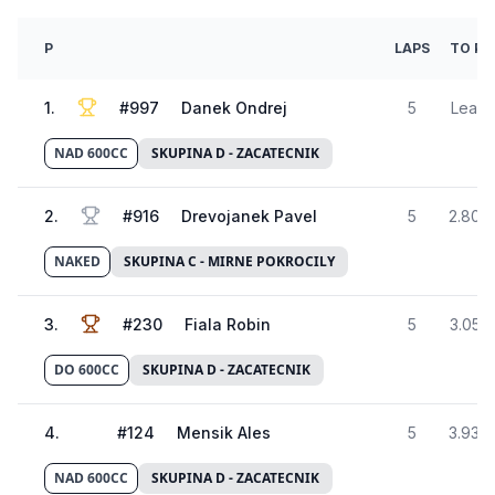
P
LAPS
TO P1
1
.
#
997
Danek Ondrej
5
Lead
NAD 600CC
SKUPINA D - ZACATECNIK
2
.
#
916
Drevojanek Pavel
5
2.805
NAKED
SKUPINA C - MIRNE POKROCILY
3
.
#
230
Fiala Robin
5
3.052
DO 600CC
SKUPINA D - ZACATECNIK
4
.
#
124
Mensik Ales
5
3.938
NAD 600CC
SKUPINA D - ZACATECNIK