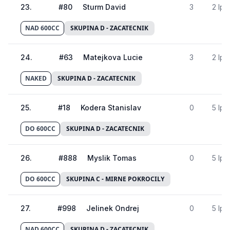
23
.
#
80
Sturm David
3
2 lp
NAD 600CC
SKUPINA D - ZACATECNIK
24
.
#
63
Matejkova Lucie
3
2 lp
NAKED
SKUPINA D - ZACATECNIK
25
.
#
18
Kodera Stanislav
0
5 lp
DO 600CC
SKUPINA D - ZACATECNIK
26
.
#
888
Myslik Tomas
0
5 lp
DO 600CC
SKUPINA C - MIRNE POKROCILY
27
.
#
998
Jelinek Ondrej
0
5 lp
NAD 600CC
SKUPINA D - ZACATECNIK