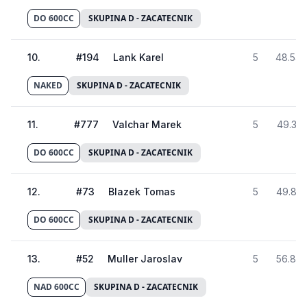
DO 600CC
SKUPINA D - ZACATECNIK
10
.
#
194
Lank Karel
5
48.543
NAKED
SKUPINA D - ZACATECNIK
11
.
#
777
Valchar Marek
5
49.351
DO 600CC
SKUPINA D - ZACATECNIK
12
.
#
73
Blazek Tomas
5
49.871
DO 600CC
SKUPINA D - ZACATECNIK
13
.
#
52
Muller Jaroslav
5
56.816
NAD 600CC
SKUPINA D - ZACATECNIK