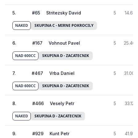
5
.
#
65
Stritezsky David
5
14.681
NAKED
SKUPINA C - MIRNE POKROCILY
6
.
#
167
Vohnout Pavel
5
25.465
NAD 600CC
SKUPINA D - ZACATECNIK
7
.
#
467
Vrba Daniel
5
31.008
NAD 600CC
SKUPINA D - ZACATECNIK
8
.
#
466
Vesely Petr
5
33.124
NAKED
SKUPINA D - ZACATECNIK
9
.
#
929
Kunt Petr
5
41.912