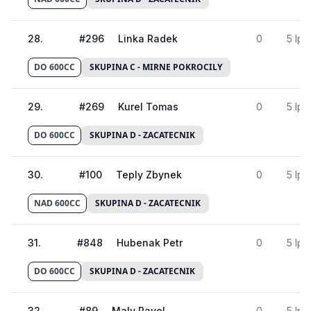
28
.
#
296
Linka Radek
0
5 lp
DO 600CC
SKUPINA C - MIRNE POKROCILY
29
.
#
269
Kurel Tomas
0
5 lp
DO 600CC
SKUPINA D - ZACATECNIK
30
.
#
100
Teply Zbynek
0
5 lp
NAD 600CC
SKUPINA D - ZACATECNIK
31
.
#
848
Hubenak Petr
0
5 lp
DO 600CC
SKUPINA D - ZACATECNIK
32
.
#
89
Maly Pavel
0
5 lp